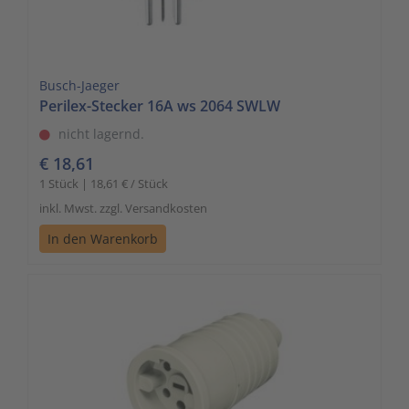
Zutritts
Signalge
Stromve
Busch-Jaeger
Perilex-Stecker 16A ws 2064 SWLW
Überwac
nicht lagernd.
€ 18,61
1 Stück | 18,61 € / Stück
inkl. Mwst. zzgl. Versandkosten
In den Warenkorb