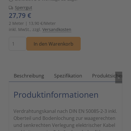
Sperrgut
Zutritts
Signalge
27,79 €
Stromve
2 Meter | 13,90 €/Meter
inkl. MwSt., zzgl.
Versandkosten
Überwac
Menge
In den Warenkorb
Beschreibung
Spezifikation
Produktsicherhei
»
Produktinformationen
Verdrahtungskanal nach DIN EN 50085-2-3 inkl.
Oberteil und Bodenlochung zur waagerechten
und senkrechten Verlegung elektrischer Kabel