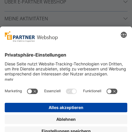
ÜBER E-PARTNER WEBSHOP
MEINE AKTIVITÄTEN
Unsere Zahlarten
Versandpartner
Sicher bestellen
*
alle Preise inkl. 19% MwSt. und zzgl. Service- und
Versandkosten.
©
One4Business Solutions GmbH
Datenschutz
Cookie-Richtlinie
Barrierefreiheitserklärung