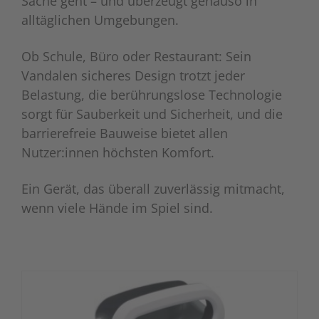
Sache geht – und überzeugt genauso in
alltäglichen Umgebungen.
Zutritts
Signalge
Ob Schule, Büro oder Restaurant: Sein
Stromve
Vandalen sicheres Design trotzt jeder
Überwac
Belastung, die berührungslose Technologie
sorgt für Sauberkeit und Sicherheit, und die
barrierefreie Bauweise bietet allen
Nutzer:innen höchsten Komfort.
Ein Gerät, das überall zuverlässig mitmacht,
wenn viele Hände im Spiel sind.