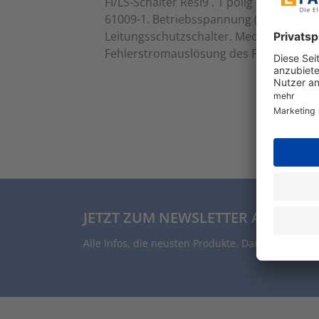
FI/LS-Schalter Resi9 . 1 polig + N, 16
61009-1. Betriebsspannung (Ue) 230V AC,
Leitungsschutzschalter. Mechanische ro
Fehlerstromauslösung des FI-Schutzscha
JETZT ZUM NEWSLETTER ANMELDE
Alle Infos, die neusten Produkte. Damit auch Du 