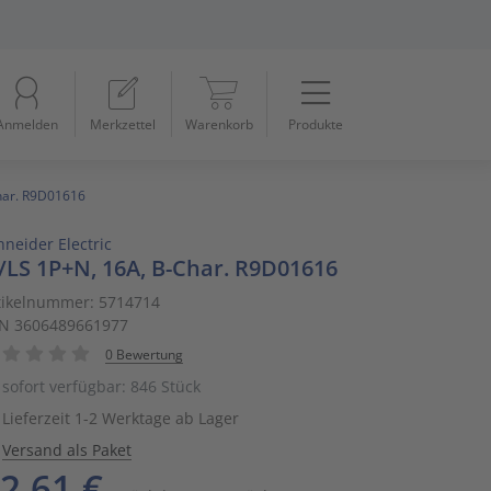
Menü
Startseite
Anmelden
Merkzettel
Warenkorb
Produkte
Beleuchtung
11
Datennetzwerk & Kommunikation
18
Char. R9D01616
hneider Electric
Erneuerbare Energie & E-Mobility
4
I/LS 1P+N, 16A, B-Char. R9D01616
Installationsmaterial
5
tikelnummer: 5714714
N 3606489661977
Kabel & Leitungen
8
0 Bewertung
sofort verfügbar: 846 Stück
Konsumgüter
4
Lieferzeit 1-2 Werktage ab Lager
Versand als Paket
Raumklima & Haustechnik
15
2,61 €