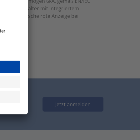
ngsausschaltvermögen 6kA, gemäß EN/IEC
m-Schutzschalter mit integriertem
ten mechanische rote Anzeige bei
Jetzt anmelden