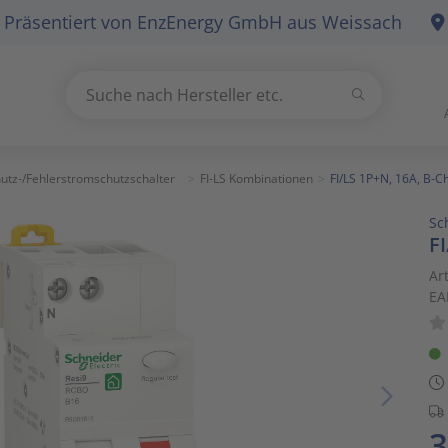
Präsentiert von
EnzEnergy GmbH
aus Weissach
Suchen
Suche nach Hersteller etc.
Use
the
up
utz-/Fehlerstromschutzschalter
FI-LS Kombinationen
FI/LS 1P+N, 16A, B-
and
Sc
down
F
arrows
to
Ar
EA
select
a
result.
Press
enter
to
3
go