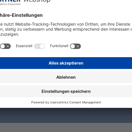
A. B-Charakteristik, Nennfehlerstrom 30 mA, Typ A, Bemessu
 Betriebsfrequenz 50 Hz, Neutralposition links. Fehlerstro
te Anzeige bei Fehlerauslösung des LS-Schalters und spera
lters an der Frontseite des Gerätes. Farbton RAL 9003.
N!
nie wieder etwas von uns verpasst!