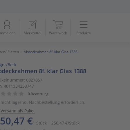
Menü
Startseite
Anmelden
Merkzettel
Warenkorb
Produkte
Beleuchtung
11
Datennetzwerk & Kommunikation
18
en/-Platten
Abdeckrahmen 8f. klar Glas 1388
ger/Berk
Erneuerbare Energie & E-Mobility
4
bdeckrahmen 8f. klar Glas 1388
Installationsmaterial
5
tikelnummer: 0827857
N 4011334253747
Kabel & Leitungen
8
0 Bewertung
nicht lagernd. Nachbestellung erforderlich.
Konsumgüter
4
Versand als Paket
50,47 €
1 Stück | 250,47 €/Stück
Raumklima & Haustechnik
15