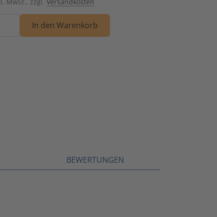
kl. MwSt., zzgl.
Versandkosten
Schalt- und Steuerungstechnik
20
nge
In den Warenkorb
Schaltermaterial
9
SmartHome & Gebäudeautomatisierung
3
Verteiler & Schutzschaltgeräte
17
Weitere Sortimente
7
Werkzeuge & Arbeitsschutz
14
BEWERTUNGEN