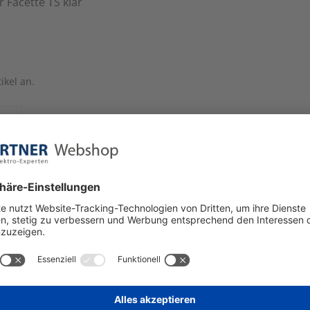
 Facette TS klar
ikel an.