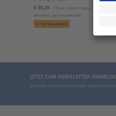
€ 35,20
1 Stück | 35,20 € / Stück
inkl. Mwst. zzgl. Versandkosten
In den Warenkorb
JETZT ZUM NEWSLETTER ANMELDE
Alle Infos, die neusten Produkte. Damit auch Du 