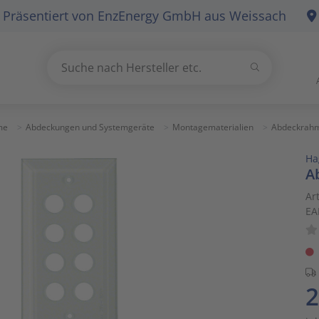
Präsentiert von
EnzEnergy GmbH
aus Weissach
Suchen
Suche nach Hersteller etc.
Use
the
up
me
Abdeckungen und Systemgeräte
Montagematerialien
Abdeckrahm
and
Ha
down
A
arrows
to
Ar
EA
select
a
result.
Press
enter
2
to
go