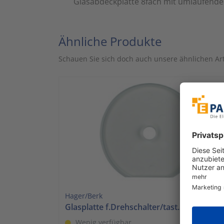
Glasabdeckplatte 8fach mit umlaufender
Ähnliche Produkte
Schauen Sie sich doch auch unsere ähnlichen Art
Hager/Berk
Glasplatte f.Drehschalter/tast. 1094
Wenig verfügbar