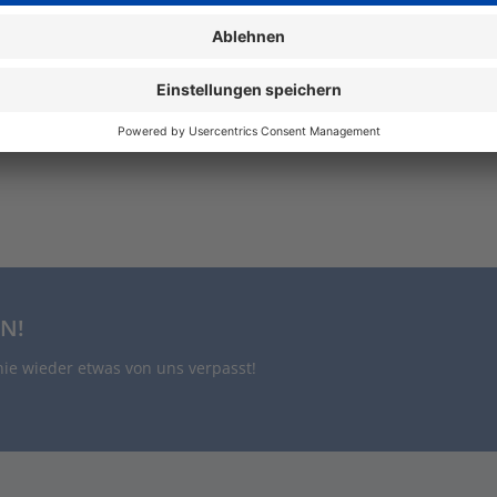
N!
nie wieder etwas von uns verpasst!