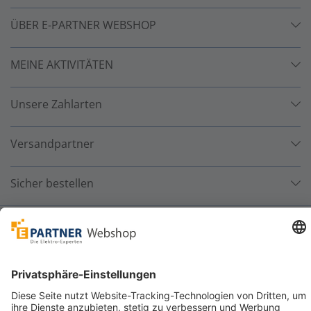
ÜBER E-PARTNER WEBSHOP
MEINE AKTIVITÄTEN
Unsere Zahlarten
Versandpartner
Sicher bestellen
*
alle Preise inkl. 19% MwSt. und zzgl. Service- und
Versandkosten.
©
One4Business Solutions GmbH
Datenschutz
Cookie-Richtlinie
Barrierefreiheitserklärung