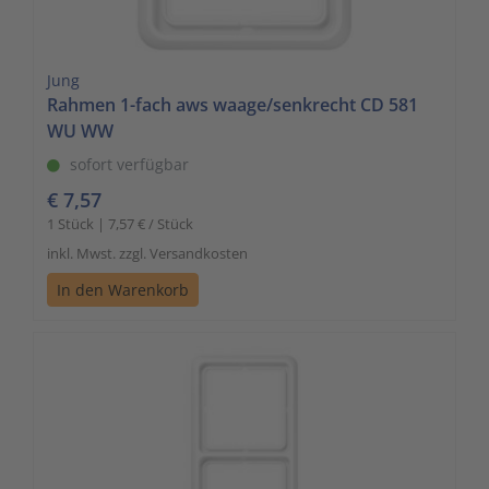
Zutritt
Signalg
Jung
Stromv
Rahmen 1-fach aws waage/senkrecht CD 581
WU WW
Überwa
sofort verfügbar
€ 7,57
1 Stück | 7,57 € / Stück
inkl. Mwst. zzgl. Versandkosten
In den Warenkorb