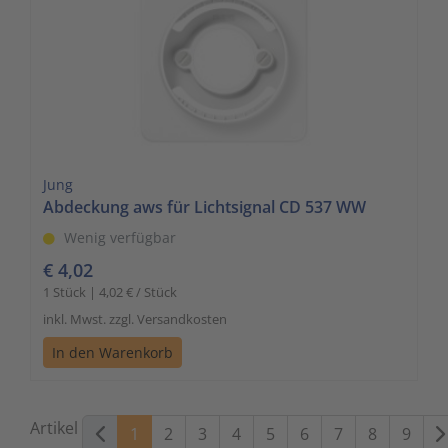
Jung
Abdeckung aws für Lichtsignal CD 537 WW
Wenig verfügbar
€ 4,02
1 Stück | 4,02 € / Stück
inkl. Mwst. zzgl. Versandkosten
In den Warenkorb
Artikel
1
2
3
4
5
6
7
8
9