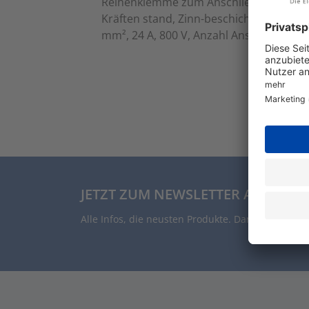
Reihenklemme zum Anschließen oder Ver
Kräften stand, Zinn-beschichtetes Kupf
mm², 24 A, 800 V, Anzahl Anschlüsse: 2
JETZT ZUM NEWSLETTER ANMELDE
Alle Infos, die neusten Produkte. Damit auch Du 