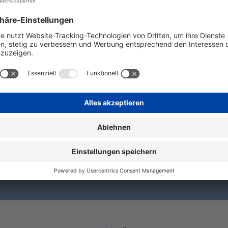
binden von Leitern mit dauerhaft sicherem Kontakt. Gehä
er sorgt für beste Leitfähigkeit. Durchgangs-Reihenklemme,
N!
nie wieder etwas von uns verpasst!