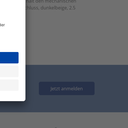
rteter Stahl hält den mechanischen
 Schraubanschluss, dunkelbeige, 2.5
Jetzt anmelden