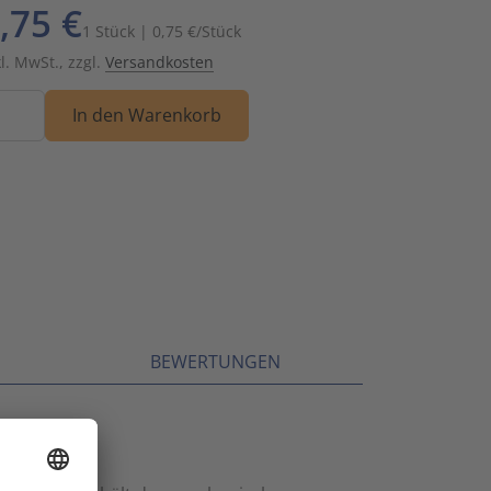
,75 €
Schalt- und Steuerungstechnik
20
1 Stück | 0,75 €/Stück
kl. MwSt., zzgl.
Versandkosten
Schaltermaterial
9
nge
In den Warenkorb
SmartHome & Gebäudeautomatisierung
3
Verteiler & Schutzschaltgeräte
17
Weitere Sortimente
7
Werkzeuge & Arbeitsschutz
14
BEWERTUNGEN