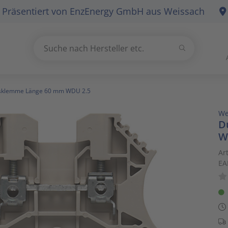
Präsentiert von
EnzEnergy GmbH
aus Weissach
Suchen
Suche nach Hersteller etc.
Use
the
up
sklemme Länge 60 mm WDU 2.5
and
We
down
D
arrows
W
to
select
Ar
EA
a
result.
Press
enter
to
go