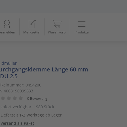
Menü
Startseite
Anmelden
Merkzettel
Warenkorb
Produkte
Beleuchtung
11
Datennetzwerk & Kommunikation
18
idmüller
Erneuerbare Energie & E-Mobility
4
urchgangsklemme Länge 60 mm
DU 2.5
Installationsmaterial
5
tikelnummer: 0454200
N 4008190099633
Kabel & Leitungen
8
0 Bewertung
Konsumgüter
4
sofort verfügbar: 1980 Stück
Lieferzeit 1-2 Werktage ab Lager
Raumklima & Haustechnik
15
Versand als Paket