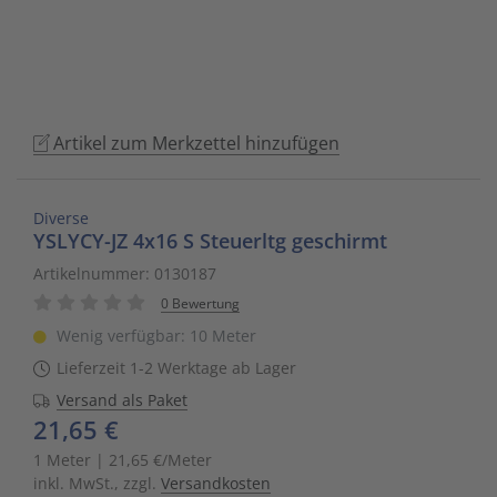
to
Schalt- und Steuerungstechnik
20
Mobile L
Klingela
Raumhei
Messumfo
weitere 
Phasen-
Leitern/
go
to
Schaltermaterial
9
Sicherhe
Klinikruf
Raumtem
Motorst
Schaltsc
Löt- und
the
selected
SmartHome & Gebäudeautomatisierung
3
Zubehör 
Kupfer 
Tür-/Tor
Physikal
Schrank
Maschin
Artikel zum Merkzettel hinzufügen
search
result.
Verteiler & Schutzschaltgeräte
17
LWL Ans
Ventilat
Position
Sicherun
Maschin
Touch
Diverse
device
YSLYCY-JZ 4x16 S Steuerltg geschirmt
Weitere Sortimente
7
Schrank
Warmwas
Relais
Steckbau
Mess- un
users
Artikelnummer: 0130187
can
0 Bewertung
Werkzeuge & Arbeitsschutz
14
Schranks
Zentrals
Schalter
Überspa
Werkzeu
use
Wenig verfügbar: 10 Meter
touch
Stecker/
Zubehör 
Schaltuh
Verteiler
Lieferzeit 1-2 Werktage ab Lager
and
swipe
Versand als Paket
Telefon-
Schütze
Verteile
21,65 €
gestures.
1 Meter | 21,65 €/Meter
Telefone
Sensor-A
Wand-/S
inkl. MwSt., zzgl.
Versandkosten