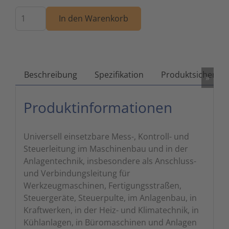
Menge
Zutritts
Signalge
In den Warenkorb
Stromve
Überwac
Beschreibung
Spezifikation
Produktsicherhei
»
Produktinformationen
Universell einsetzbare Mess-, Kontroll- und
Steuerleitung im Maschinenbau und in der
Anlagentechnik, insbesondere als Anschluss-
und Verbindungsleitung für
Werkzeugmaschinen, Fertigungsstraßen,
Steuergeräte, Steuerpulte, im Anlagenbau, in
Kraftwerken, in der Heiz- und Klimatechnik, in
Kühlanlagen, in Büromaschinen und Anlagen