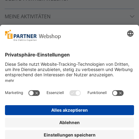
MEINE AKTIVITÄTEN
Unsere Zahlarten
Versandpartner
Sicher bestellen
*
alle Preise inkl. 19% MwSt. und zzgl. Service- und
Versandkosten.
©
One4Business Solutions GmbH
Datenschutz
Cookie-Richtlinie
Barrierefreiheitserklärung