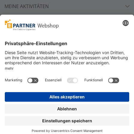
MEINE AKTIVITÄTEN
Unsere Zahlarten
Versandpartner
Sicher bestellen
*
alle Preise inkl. 19% MwSt. und zzgl. Service- und
Versandkosten.
©
One4Business Solutions GmbH
Datenschutz
Cookie-Richtlinie
Barrierefreiheitserklärung