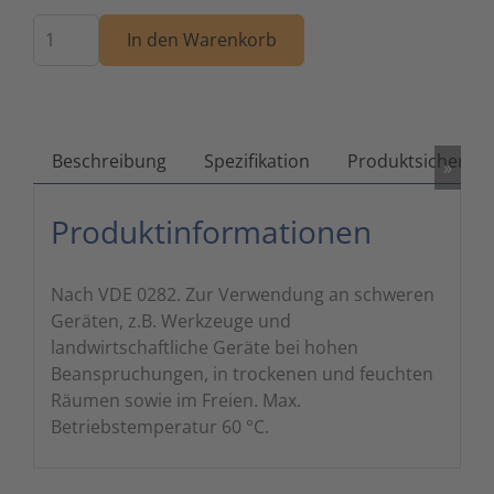
Menge
Zutritts
Signalge
In den Warenkorb
Stromve
Überwac
Beschreibung
Spezifikation
Produktsicherhei
»
Produktinformationen
Nach VDE 0282. Zur Verwendung an schweren
Geräten, z.B. Werkzeuge und
landwirtschaftliche Geräte bei hohen
Beanspruchungen, in trockenen und feuchten
Räumen sowie im Freien. Max.
Betriebstemperatur 60 °C.