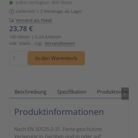
sofort verfügbar: 800 Meter
Zutritts
Signalge
Lieferzeit 1-2 Werktage ab Lager
Versand als Paket
Stromve
23,78 €
100 Meter | 0,24 €/Meter
Überwac
inkl. MwSt., zzgl.
Versandkosten
Menge
In den Warenkorb
Beschreibung
Spezifikation
Produktsicherhei
»
Produktinformationen
Nach EN 50525-2-31. Feste geschützte
Verlegung in Geräten und in oder auf