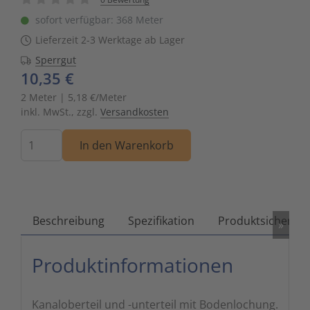
Zutritts
Signalge
sofort verfügbar: 368 Meter
Lieferzeit 2-3 Werktage ab Lager
Stromve
Sperrgut
10,35 €
Überwac
2 Meter | 5,18 €/Meter
inkl. MwSt., zzgl.
Versandkosten
Menge
In den Warenkorb
Beschreibung
Spezifikation
Produktsicherhei
»
Produktinformationen
Kanaloberteil und -unterteil mit Bodenlochung.