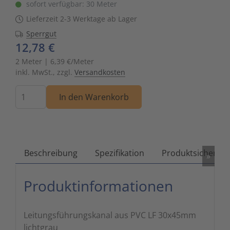
sofort verfügbar: 30 Meter
Zutritts
Signalge
Lieferzeit 2-3 Werktage ab Lager
Sperrgut
Stromve
12,78 €
2 Meter | 6,39 €/Meter
Überwac
inkl. MwSt., zzgl.
Versandkosten
Menge
In den Warenkorb
Beschreibung
Spezifikation
Produktsicherhei
»
Produktinformationen
Leitungsführungskanal aus PVC LF 30x45mm
lichtgrau