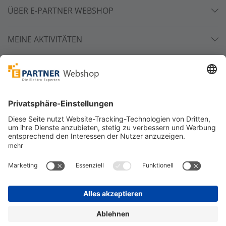
ÜBER E-PARTNER WEBSHOP
MEINE AKTIVITÄTEN
Unsere Zahlarten
Versandpartner
Sicher bestellen
*
alle Preise inkl. 19% MwSt. und zzgl. Service- und
Versandkosten.
©
One4Business Solutions GmbH
Datenschutz
Cookie-Richtlinie
Barrierefreiheitserklärung