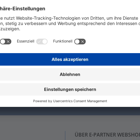
emmen. Die Markierer können mit einem Drucker oder Plotte
 weiß, Raster in mm: 5.00, Aufgedruckte Zeichen: neutral
N!
nie wieder etwas von uns verpasst!
ÜBER E-PARTNER WEBSHO