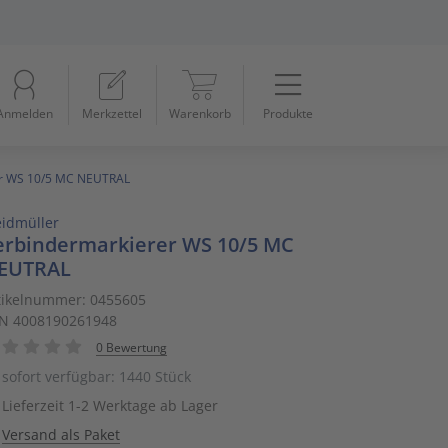
Menü
Startseite
Anmelden
Merkzettel
Warenkorb
Produkte
Beleuchtung
11
Datennetzwerk & Kommunikation
18
er WS 10/5 MC NEUTRAL
idmüller
Erneuerbare Energie & E-Mobility
4
erbindermarkierer WS 10/5 MC
EUTRAL
Installationsmaterial
5
tikelnummer: 0455605
N 4008190261948
Kabel & Leitungen
8
0 Bewertung
Konsumgüter
4
sofort verfügbar: 1440 Stück
Lieferzeit 1-2 Werktage ab Lager
Raumklima & Haustechnik
15
Versand als Paket