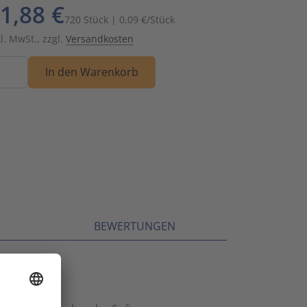
1,88 €
Schalt- und Steuerungstechnik
20
720 Stück | 0,09 €/Stück
kl. MwSt., zzgl.
Versandkosten
Schaltermaterial
9
nge
In den Warenkorb
SmartHome & Gebäudeautomatisierung
3
Verteiler & Schutzschaltgeräte
17
Weitere Sortimente
7
Werkzeuge & Arbeitsschutz
14
BEWERTUNGEN