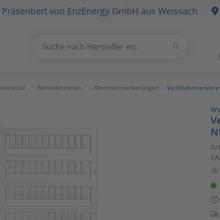
Präsentiert von
EnzEnergy GmbH
aus Weissach
Suchen
Suche nach Hersteller etc.
Use
the
up
smaterial
Reihenklemmen
Klemmenmarkierungen
Verbindermarkier
and
We
down
V
arrows
N
to
select
Ar
EA
a
result.
Press
enter
to
go