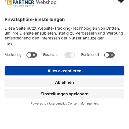
Unsere Zahlarten
Versandpartner
Sicher bestellen
*
alle Preise inkl. 19% MwSt. und zzgl. Service- und
Versandkosten.
©
One4Business Solutions GmbH
Datenschutz
Cookie-Richtlinie
Barrierefreiheitserklärung