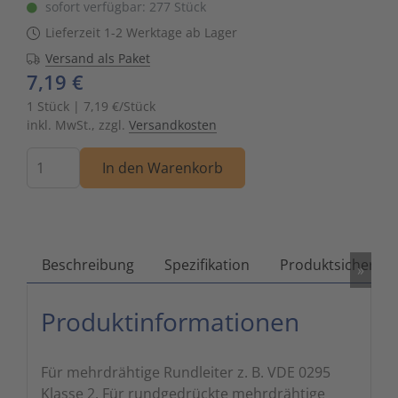
sofort verfügbar: 277 Stück
Zutritts
Signalge
Lieferzeit 1-2 Werktage ab Lager
Versand als Paket
Stromve
7,19 €
1 Stück | 7,19 €/Stück
Überwac
inkl. MwSt., zzgl.
Versandkosten
Menge
In den Warenkorb
Beschreibung
Spezifikation
Produktsicherhei
»
Produktinformationen
Für mehrdrähtige Rundleiter z. B. VDE 0295
Klasse 2. Für rundgedrückte mehrdrähtige