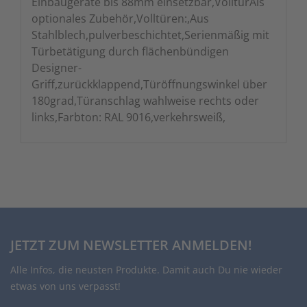
Einbaugeräte bis 88mm einsetzbar,VolltürAls
optionales Zubehör,Volltüren:,Aus
Stahlblech,pulverbeschichtet,Serienmäßig mit
Türbetätigung durch flächenbündigen
Designer-
Griff,zurückklappend,Türöffnungswinkel über
180grad,Türanschlag wahlweise rechts oder
links,Farbton: RAL 9016,verkehrsweiß,
JETZT ZUM NEWSLETTER ANMELDEN!
Alle Infos, die neusten Produkte. Damit auch Du nie wieder
etwas von uns verpasst!