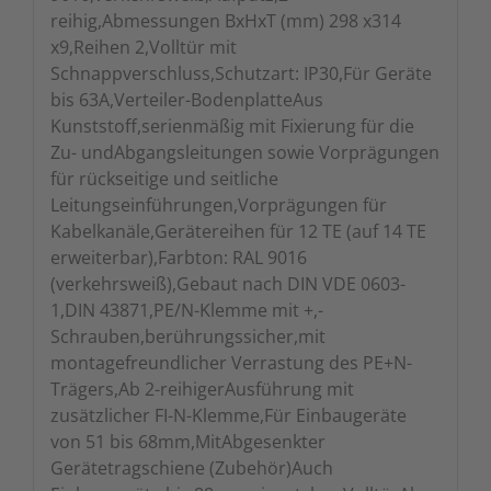
reihig,Abmessungen BxHxT (mm) 298 x314
x9,Reihen 2,Volltür mit
Schnappverschluss,Schutzart: IP30,Für Geräte
bis 63A,Verteiler-BodenplatteAus
Kunststoff,serienmäßig mit Fixierung für die
Zu- undAbgangsleitungen sowie Vorprägungen
für rückseitige und seitliche
Leitungseinführungen,Vorprägungen für
Kabelkanäle,Gerätereihen für 12 TE (auf 14 TE
erweiterbar),Farbton: RAL 9016
(verkehrsweiß),Gebaut nach DIN VDE 0603-
1,DIN 43871,PE/N-Klemme mit +,-
Schrauben,berührungssicher,mit
montagefreundlicher Verrastung des PE+N-
Trägers,Ab 2-reihigerAusführung mit
zusätzlicher FI-N-Klemme,Für Einbaugeräte
von 51 bis 68mm,MitAbgesenkter
Gerätetragschiene (Zubehör)Auch