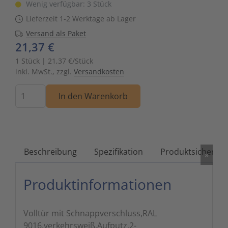
Wenig verfügbar: 3 Stück
Zutritts
Signalge
Lieferzeit 1-2 Werktage ab Lager
Versand als Paket
Stromve
21,37 €
1 Stück | 21,37 €/Stück
Überwac
inkl. MwSt., zzgl.
Versandkosten
Menge
In den Warenkorb
Beschreibung
Spezifikation
Produktsicherhei
»
Produktinformationen
Volltür mit Schnappverschluss,RAL
9016,verkehrsweiß,Aufputz,2-