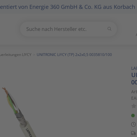
entiert von
Energie 360 GmbH & Co. KG
aus Korbach
Suchen
Suche nach Hersteller etc.
Use
the
up
uerleitungen LIYCY
UNITRONIC LiYCY (TP) 2x2x0,5 0035810/100
and
LA
down
U
arrows
0
to
select
Ar
EA
a
result.
Press
enter
to
go