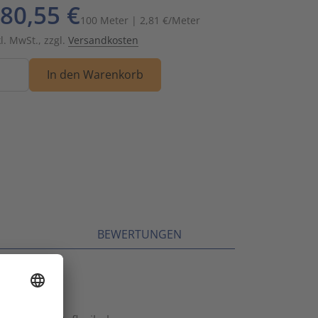
80,55 €
Schalt- und Steuerungstechnik
20
100 Meter | 2,81 €/Meter
kl. MwSt., zzgl.
Versandkosten
Schaltermaterial
9
nge
In den Warenkorb
SmartHome & Gebäudeautomatisierung
3
Verteiler & Schutzschaltgeräte
17
Weitere Sortimente
7
Werkzeuge & Arbeitsschutz
14
BEWERTUNGEN