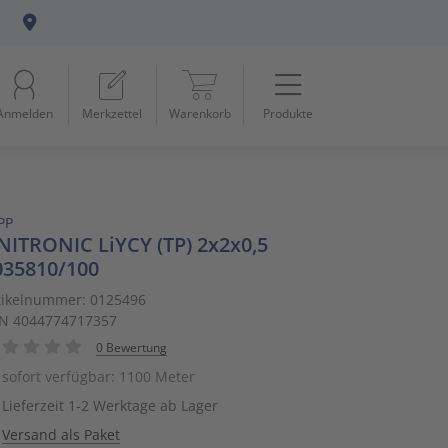
Menü
Startseite
Anmelden
Merkzettel
Warenkorb
Produkte
Beleuchtung
11
Datennetzwerk & Kommunikation
18
PP
Erneuerbare Energie & E-Mobility
4
NITRONIC LiYCY (TP) 2x2x0,5
035810/100
Installationsmaterial
5
tikelnummer: 0125496
N 4044774717357
Kabel & Leitungen
8
0 Bewertung
Konsumgüter
4
sofort verfügbar: 1100 Meter
Lieferzeit 1-2 Werktage ab Lager
Raumklima & Haustechnik
15
Versand als Paket