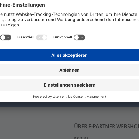
ng Niederfrequenz; 2X2X0.5; Ader-Farbcode: DIN 47100; PVC;
N!
nie wieder etwas von uns verpasst!
ÜBER E-PARTNER WEBSHO
Kontakt