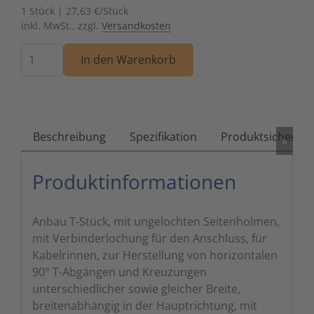
1 Stück | 27,63 €/Stück
Zutritts
Signalge
inkl. MwSt., zzgl.
Versandkosten
Menge
Stromve
In den Warenkorb
Überwac
Beschreibung
Spezifikation
Produktsicherhei
»
Produktinformationen
Anbau T-Stück, mit ungelochten Seitenholmen,
mit Verbinderlochung für den Anschluss, für
Kabelrinnen, zur Herstellung von horizontalen
90° T-Abgängen und Kreuzungen
unterschiedlicher sowie gleicher Breite,
breitenabhängig in der Hauptrichtung, mit