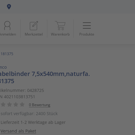
Menü
Startseite
Anmelden
Merkzettel
Warenkorb
Produkte
Beleuchtung
11
Datennetzwerk & Kommunikation
18
. 181375
mco
Erneuerbare Energie & E-Mobility
4
abelbinder 7,5x540mm,naturfa.
81375
Installationsmaterial
5
tikelnummer: 0428725
N 4021103813751
Kabel & Leitungen
8
0 Bewertung
Konsumgüter
4
sofort verfügbar: 2400 Stück
Lieferzeit 1-2 Werktage ab Lager
Raumklima & Haustechnik
15
Versand als Paket