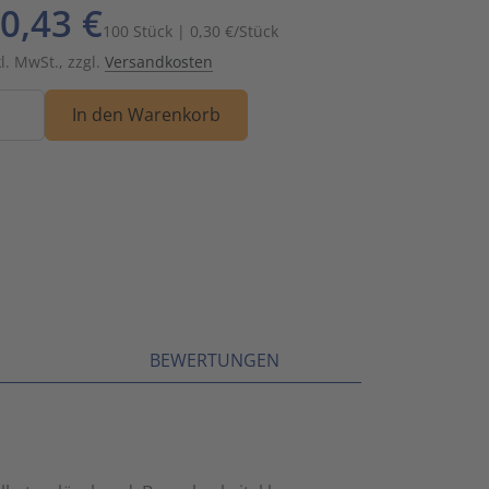
0,43 €
Schalt- und Steuerungstechnik
20
100 Stück | 0,30 €/Stück
kl. MwSt., zzgl.
Versandkosten
Schaltermaterial
9
nge
In den Warenkorb
SmartHome & Gebäudeautomatisierung
3
Verteiler & Schutzschaltgeräte
17
Weitere Sortimente
7
Werkzeuge & Arbeitsschutz
14
BEWERTUNGEN