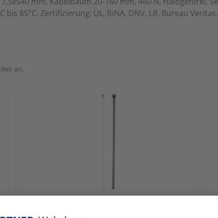
xL 7,5x540 mm, Kabelbaum 20-160 mm, 460 N, Halogenfrei, S
bis 85°C. Zertifizierung: UL, RiNA, DNV, LR, Bureau Veritas.
ikel an.
Cimco
Ci
Kabelbinder m.Stahlzunge 7,5x360mm,sw
Ka