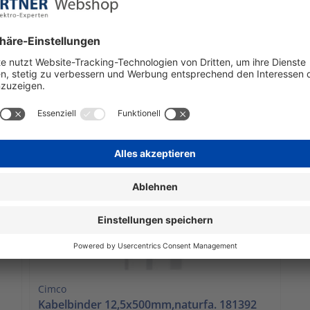
181747
2,
sofort verfügbar
€ 13,63
€ 
50 Stück | 0,27 € / Stück
inkl. Mwst. zzgl. Versandkosten
ink
In den Warenkorb
I
Cimco
Kabelbinder 12,5x500mm,naturfa. 181392