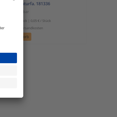
5x200mm,naturfa. 181336
sofort verfügbar
5,30
100 Stück | 0,05 € / Stück
l. Mwst. zzgl. Versandkosten
n den Warenkorb