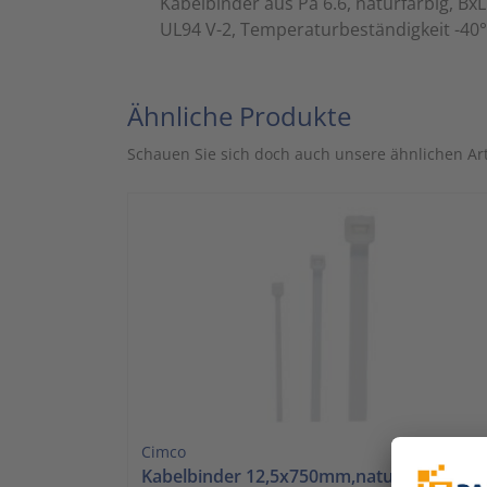
Kabelbinder aus Pa 6.6, naturfarbig, B
UL94 V-2, Temperaturbeständigkeit -40°C 
Ähnliche Produkte
Schauen Sie sich doch auch unsere ähnlichen Art
Cimco
Kabelbinder 12,5x750mm,naturfa. 181393