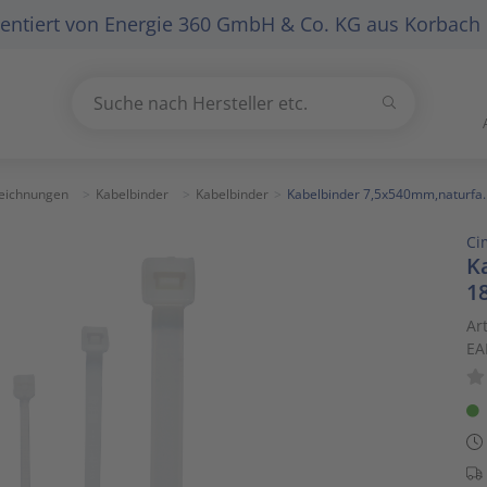
entiert von
Energie 360 GmbH & Co. KG
aus Korbach
Suchen
Suche nach Hersteller etc.
Use
the
up
eichnungen
Kabelbinder
Kabelbinder
Kabelbinder 7,5x540mm,naturfa
and
Ci
down
K
arrows
1
to
select
Ar
EA
a
result.
Press
enter
to
go