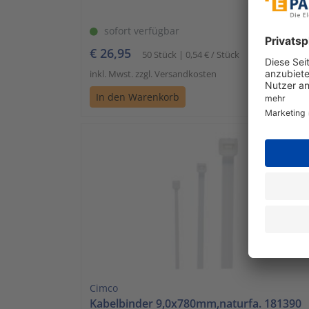
sofort verfügbar
€ 26,95
50 Stück | 0,54 € / Stück
inkl. Mwst. zzgl. Versandkosten
In den Warenkorb
Cimco
Kabelbinder 9,0x780mm,naturfa. 181390