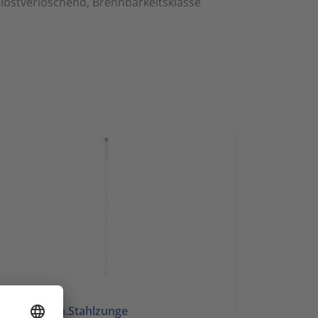
elbstverlöschend, Brennbarkeitsklasse
mco
belbinder m.Stahlzunge