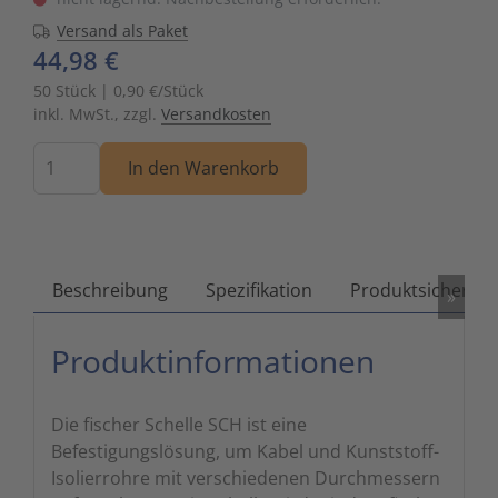
Versand als Paket
Zutritts
Signalge
44,98 €
Stromve
50 Stück | 0,90 €/Stück
inkl. MwSt., zzgl.
Versandkosten
Überwac
Menge
In den Warenkorb
Beschreibung
Spezifikation
Produktsicherhei
»
Produktinformationen
Die fischer Schelle SCH ist eine
Befestigungslösung, um Kabel und Kunststoff-
Isolierrohre mit verschiedenen Durchmessern