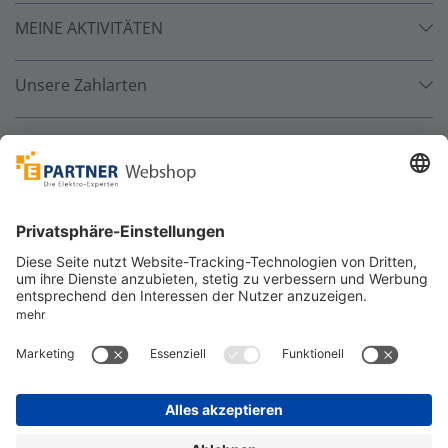
MEINE AKTIVITÄTEN
Unsere Zahlarten
Versandpartner
Sicher bestellen
*
alle Preise inkl. 19% MwSt. und zzgl. Service- und
Versandkosten.
©
One4Business Solutions GmbH
Datenschutz
Cookie-Richtlinie
Barrierefreiheitserklärung