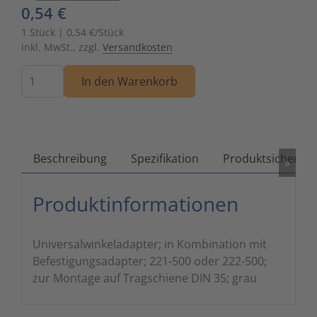
0,54 €
Zutritts
Signalge
1 Stück | 0,54 €/Stück
inkl. MwSt., zzgl.
Versandkosten
Stromve
Menge
In den Warenkorb
Überwac
Beschreibung
Spezifikation
Produktsicherhei
»
Produktinformationen
Universalwinkeladapter; in Kombination mit
Befestigungsadapter; 221-500 oder 222-500;
zur Montage auf Tragschiene DIN 35; grau