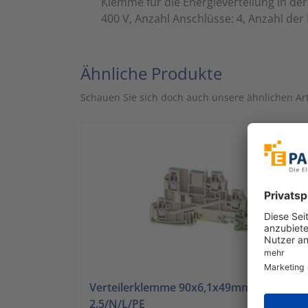
Klemme für die Energieverteilung in der
400 V, Anzahl Anschlüsse: 4, Anzahl der 
Ähnliche Produkte
Schauen Sie sich doch auch unsere ähnlichen Art
Verteilerklemme 90x6,1x49mm WDL
2.5/N/L/PE