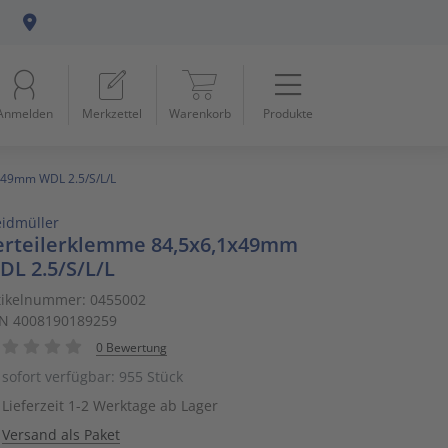
Menü
Startseite
Anmelden
Merkzettel
Warenkorb
Produkte
Beleuchtung
11
Datennetzwerk & Kommunikation
18
x49mm WDL 2.5/S/L/L
idmüller
Erneuerbare Energie & E-Mobility
4
erteilerklemme 84,5x6,1x49mm
DL 2.5/S/L/L
Installationsmaterial
5
tikelnummer: 0455002
N 4008190189259
Kabel & Leitungen
8
0 Bewertung
Konsumgüter
4
sofort verfügbar: 955 Stück
Lieferzeit 1-2 Werktage ab Lager
Raumklima & Haustechnik
15
Versand als Paket