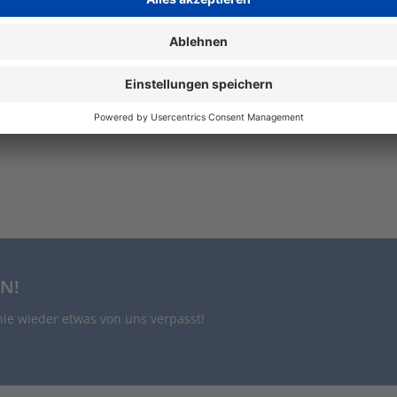
N!
nie wieder etwas von uns verpasst!