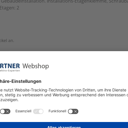
 Gebäudeinstallation. Installations-Etagenklemme, Schrauba
Etagen: 2
ikel an.