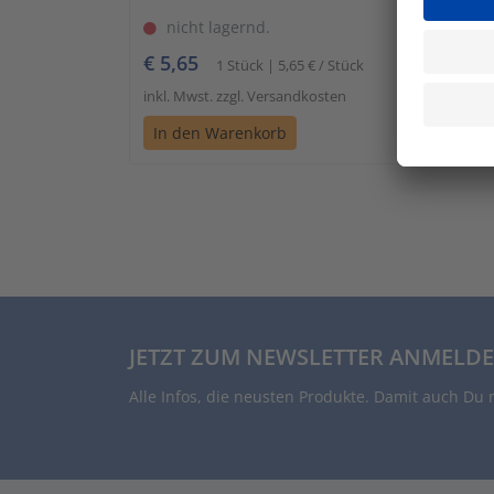
nicht lagernd.
€ 5,65
1 Stück | 5,65 € / Stück
inkl. Mwst. zzgl. Versandkosten
In den Warenkorb
JETZT ZUM NEWSLETTER ANMELDE
Alle Infos, die neusten Produkte. Damit auch Du 