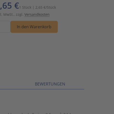
,65 €
Schalt- und Steuerungstechnik
20
1 Stück | 2,65 €/Stück
kl. MwSt., zzgl.
Versandkosten
Schaltermaterial
9
nge
In den Warenkorb
SmartHome & Gebäudeautomatisierung
3
Verteiler & Schutzschaltgeräte
17
Weitere Sortimente
7
Werkzeuge & Arbeitsschutz
14
BEWERTUNGEN