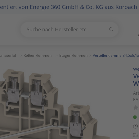
entiert von
Energie 360 GmbH & Co. KG
aus Korbach
Suchen
Suche nach Hersteller etc.
Use
the
up
smaterial
Reihenklemmen
Etagenklemmen
Verteilerklemme 84,5x6,1
and
We
down
V
arrows
W
to
select
Ar
EA
a
result.
Press
enter
to
go