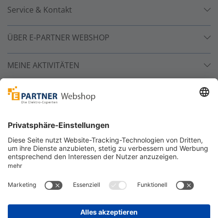
Service & Kontakt
ÜBER E-PARTNER WEBSHOP
MEINE AKTIVITÄTEN
Unsere Zahlarten
Versandpartner
Sicher bestellen
*
alle Preise inkl. 19% MwSt. und zzgl. Service- und
Versandkosten.
©
One4Business Solutions GmbH