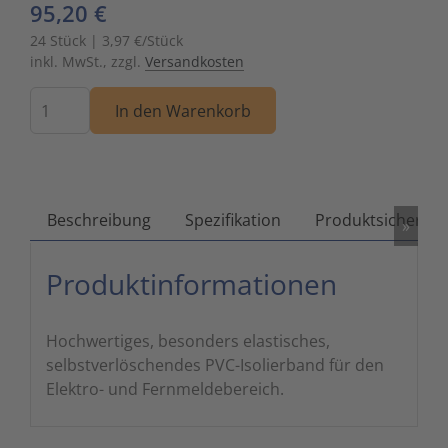
95,20 €
Zutritts
Signalge
24 Stück | 3,97 €/Stück
inkl. MwSt., zzgl.
Versandkosten
Stromve
Menge
In den Warenkorb
Überwac
Beschreibung
Spezifikation
Produktsicherhei
»
Produktinformationen
Hochwertiges, besonders elastisches,
selbstverlöschendes PVC-Isolierband für den
Elektro- und Fernmeldebereich.