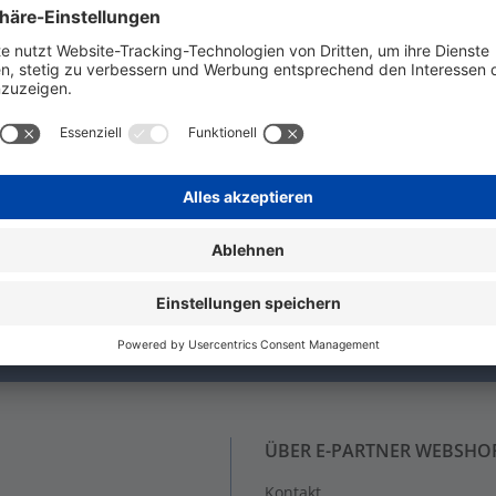
schem Gewinde nach IEC 423. * Preise laut DEL-Notierung.
N!
nie wieder etwas von uns verpasst!
ÜBER E-PARTNER WEBSHO
Kontakt