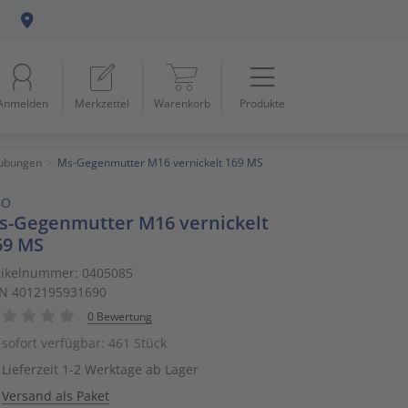
Menü
Startseite
Anmelden
Merkzettel
Warenkorb
Produkte
Beleuchtung
11
Datennetzwerk & Kommunikation
18
aubungen
Ms-Gegenmutter M16 vernickelt 169 MS
BO
Erneuerbare Energie & E-Mobility
4
s-Gegenmutter M16 vernickelt
69 MS
Installationsmaterial
5
tikelnummer: 0405085
N 4012195931690
Kabel & Leitungen
8
0 Bewertung
Konsumgüter
4
sofort verfügbar: 461 Stück
Lieferzeit 1-2 Werktage ab Lager
Raumklima & Haustechnik
15
Versand als Paket