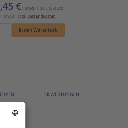
,45 €
Schalt- und Steuerungstechnik
20
1 Stück | 0,45 €/Stück
kl. MwSt., zzgl.
Versandkosten
Schaltermaterial
9
nge
In den Warenkorb
SmartHome & Gebäudeautomatisierung
3
Verteiler & Schutzschaltgeräte
17
Weitere Sortimente
7
Werkzeuge & Arbeitsschutz
14
MEDIEN
BEWERTUNGEN