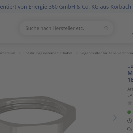
entiert von
Energie 360 GmbH & Co. KG
aus Korbach
Suchen
Suche nach Hersteller etc.
Use
the
up
smaterial
Einführungssysteme für Kabel
Gegenmutter für Kabelverschr
and
O
down
M
arrows
1
to
select
Ar
EA
a
result.
Press
enter
to
go