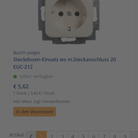
Busch-Jaeger
Steckdosen-Einsatz ws m.Steckanschluss 20
EUC-212
sofort verfügbar
€ 5,62
1 Stück | 5,62 € / Stück
inkl. Mwst. zzgl. Versandkosten
In den Warenkorb
Artikel
1
2
3
4
5
6
7
8
9
...