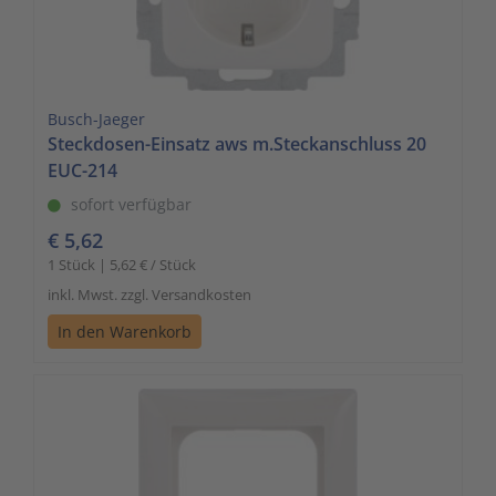
to
Schalt- und Steuerungstechnik
20
go
to
Schaltermaterial
9
the
Busch-Jaeger
selected
SmartHome & Gebäudeautomatisierung
3
Steckdosen-Einsatz aws m.Steckanschluss 20
search
EUC-214
result.
Verteiler & Schutzschaltgeräte
17
sofort verfügbar
Touch
€ 5,62
device
Weitere Sortimente
7
users
1 Stück | 5,62 € / Stück
can
inkl. Mwst. zzgl. Versandkosten
Werkzeuge & Arbeitsschutz
14
use
In den Warenkorb
touch
and
swipe
gestures.