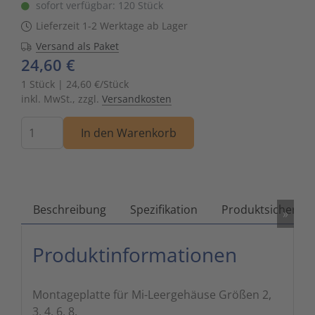
sofort verfügbar: 120 Stück
Zutritts
Signalge
Lieferzeit 1-2 Werktage ab Lager
Versand als Paket
Stromve
24,60 €
1 Stück | 24,60 €/Stück
Überwac
inkl. MwSt., zzgl.
Versandkosten
Menge
In den Warenkorb
Beschreibung
Spezifikation
Produktsicherhei
»
Produktinformationen
Montageplatte für Mi-Leergehäuse Größen 2,
3, 4, 6, 8.