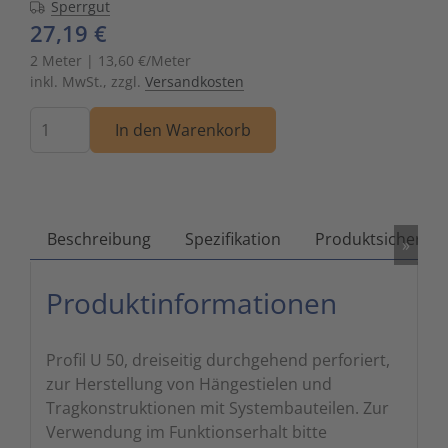
Sperrgut
27,19 €
Zutritts
Signalge
2 Meter | 13,60 €/Meter
Stromve
inkl. MwSt., zzgl.
Versandkosten
Menge
Überwac
In den Warenkorb
Beschreibung
Spezifikation
Produktsicherhei
»
Produktinformationen
Profil U 50, dreiseitig durchgehend perforiert,
zur Herstellung von Hängestielen und
Tragkonstruktionen mit Systembauteilen. Zur
Verwendung im Funktionserhalt bitte