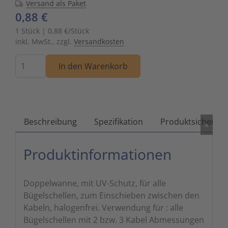
Versand als Paket
0,88 €
Zutritts
Signalge
1 Stück | 0,88 €/Stück
Stromve
inkl. MwSt., zzgl.
Versandkosten
Menge
Überwac
In den Warenkorb
Beschreibung
Spezifikation
Produktsicherhei
»
Produktinformationen
Doppelwanne, mit UV-Schutz, für alle
Bügelschellen, zum Einschieben zwischen den
Kabeln, halogenfrei. Verwendung für : alle
Bügelschellen mit 2 bzw. 3 Kabel Abmessungen