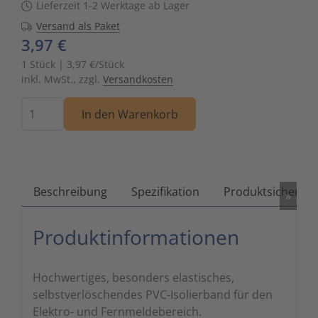
Lieferzeit 1-2 Werktage ab Lager
Zutritts
Signalge
Versand als Paket
3,97 €
Stromve
1 Stück | 3,97 €/Stück
inkl. MwSt., zzgl.
Versandkosten
Überwac
Menge
In den Warenkorb
Beschreibung
Spezifikation
Produktsicherhei
»
Produktinformationen
Hochwertiges, besonders elastisches,
selbstverlöschendes PVC-Isolierband für den
Elektro- und Fernmeldebereich.