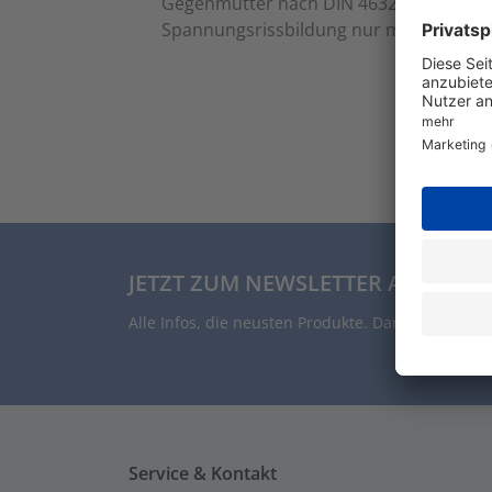
Gegenmutter nach DIN 46320, mit PG-Ge
Spannungsrissbildung nur mäßig anzie
JETZT ZUM NEWSLETTER ANMELDE
Alle Infos, die neusten Produkte. Damit auch Du 
Service & Kontakt