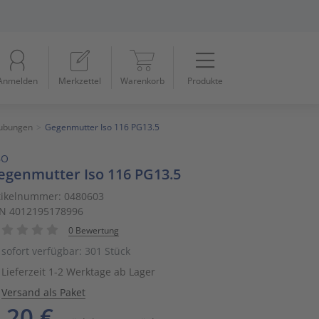
Menü
Startseite
Anmelden
Merkzettel
Warenkorb
Produkte
Beleuchtung
11
Datennetzwerk & Kommunikation
18
aubungen
Gegenmutter Iso 116 PG13.5
BO
Erneuerbare Energie & E-Mobility
4
egenmutter Iso 116 PG13.5
Installationsmaterial
5
tikelnummer: 0480603
N 4012195178996
Kabel & Leitungen
8
0 Bewertung
sofort verfügbar: 301 Stück
Konsumgüter
4
Lieferzeit 1-2 Werktage ab Lager
Versand als Paket
Raumklima & Haustechnik
15
,20 €