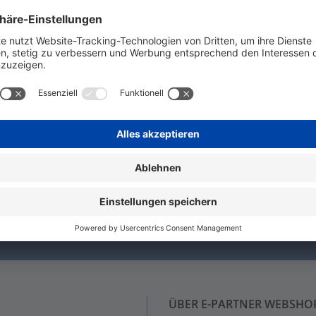
winde nach DIN 40430. Hinweis: Gegenmuttern aus Polysty
hen!
N!
nie wieder etwas von uns verpasst!
ÜBER E-PARTNER WEBSHO