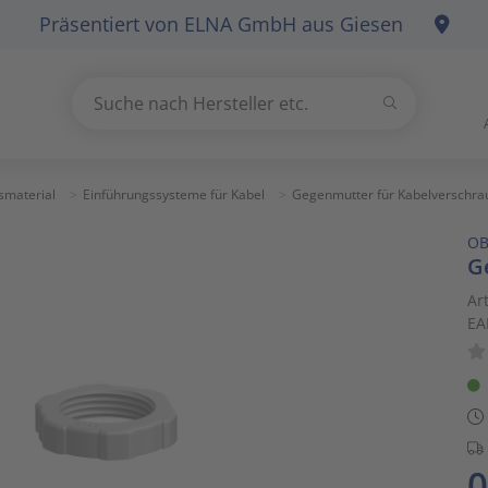
Präsentiert von
ELNA GmbH
aus Giesen
Suchen
Suche nach Hersteller etc.
Use
the
up
smaterial
Einführungssysteme für Kabel
Gegenmutter für Kabelverschr
and
O
down
G
arrows
to
Ar
EA
select
a
result.
Press
enter
to
0
go