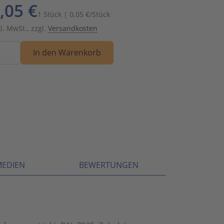
,05 €
Schalt- und Steuerungstechnik
20
1 Stück | 0,05 €/Stück
kl. MwSt., zzgl.
Versandkosten
Schaltermaterial
9
nge
In den Warenkorb
SmartHome & Gebäudeautomatisierung
3
Verteiler & Schutzschaltgeräte
17
Weitere Sortimente
7
Werkzeuge & Arbeitsschutz
14
MEDIEN
BEWERTUNGEN