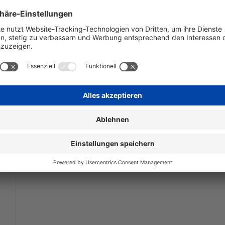
nicht lagernd.
€ 0,76
€ 
1 Stück | 0,76 € / Stück
inkl. Mwst. zzgl. Versandkosten
ink
In den Warenkorb
I