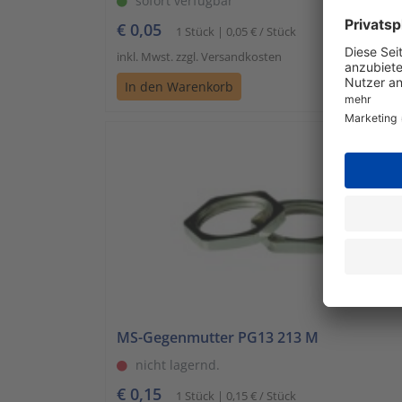
sofort verfügbar
€ 0,05
1 Stück | 0,05 € / Stück
inkl. Mwst. zzgl. Versandkosten
In den Warenkorb
MS-Gegenmutter PG13 213 M
nicht lagernd.
€ 0,15
1 Stück | 0,15 € / Stück