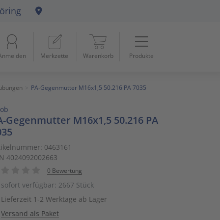
öring
Menü
Startseite
Anmelden
Merkzettel
Warenkorb
Produkte
Beleuchtung
11
Datennetzwerk & Kommunikation
18
aubungen
PA-Gegenmutter M16x1,5 50.216 PA 7035
cob
Erneuerbare Energie & E-Mobility
4
A-Gegenmutter M16x1,5 50.216 PA
035
Installationsmaterial
5
tikelnummer: 0463161
N 4024092002663
Kabel & Leitungen
8
0 Bewertung
Konsumgüter
4
sofort verfügbar: 2667 Stück
Lieferzeit 1-2 Werktage ab Lager
Raumklima & Haustechnik
15
Versand als Paket