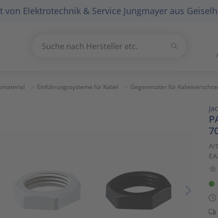
t von
Elektrotechnik & Service Jungmayer
aus Geiselh
Suchen
Suche nach Hersteller etc.
Use
the
up
smaterial
Einführungssysteme für Kabel
Gegenmutter für Kabelverschr
and
Ja
down
P
arrows
7
to
select
Ar
EA
a
result.
Press
enter
to
go