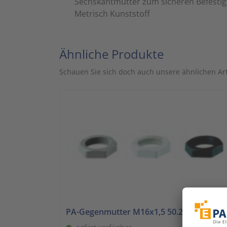
Sechskantmutter zum sicheren Befestig
Metrisch Kunststoff
Ähnliche Produkte
Schauen Sie sich doch auch unsere ähnlichen Art
PA-Gegenmutter M16x1,5 50.216 PA 7001