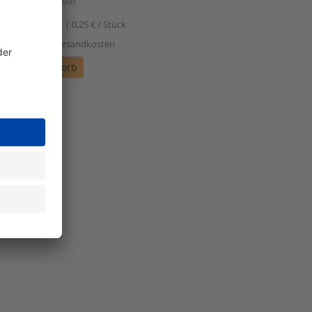
sofort verfügbar
0,25
1 Stück | 0,25 € / Stück
l. Mwst. zzgl. Versandkosten
n den Warenkorb