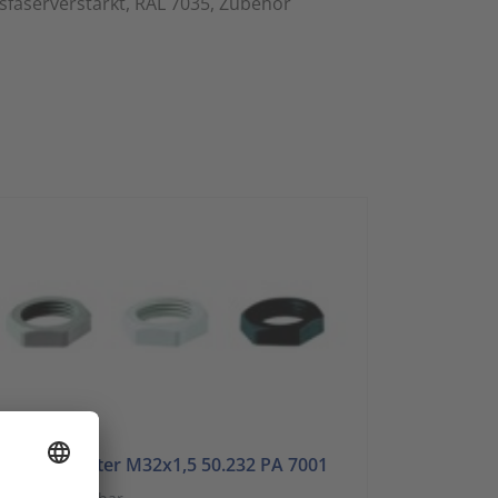
faserverstärkt, RAL 7035, Zubehör
-Gegenmutter M32x1,5 50.232 PA 7001