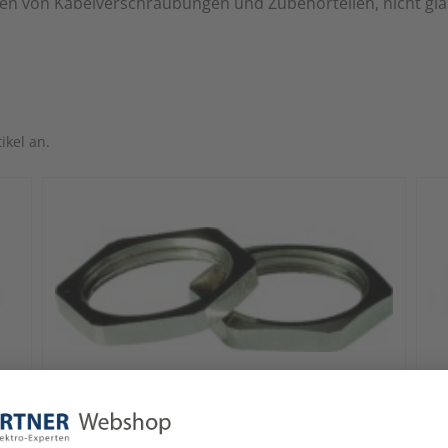
en von Kabelverschraubungen und Zubehörteilen, nicht glas
ikel an.
MS-Gegenmutter M40x1,5 50.240 M
PA