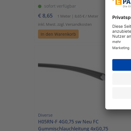
sofort verfügbar
€ 8,65
1 Meter | 8,65 € / Meter
inkl. Mwst. zzgl. Versandkosten
In den Warenkorb
Diverse
H05RN-F 4G0,75 sw Neu FC
Gummischlauchleitung 4xG0,75