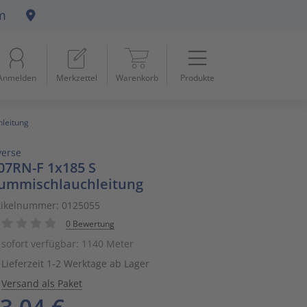
m
Menü
Startseite
Anmelden
Merkzettel
Warenkorb
Produkte
Beleuchtung
11
Datennetzwerk & Kommunikation
18
leitung
verse
Erneuerbare Energie & E-Mobility
4
07RN-F 1x185 S
ummischlauchleitung
Installationsmaterial
5
tikelnummer: 0125055
Kabel & Leitungen
8
0 Bewertung
sofort verfügbar: 1140 Meter
Konsumgüter
4
Lieferzeit 1-2 Werktage ab Lager
Versand als Paket
Raumklima & Haustechnik
15