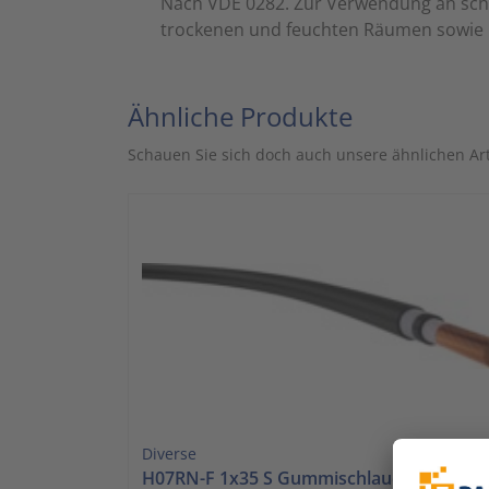
Nach VDE 0282. Zur Verwendung an schw
trockenen und feuchten Räumen sowie i
Ähnliche Produkte
Schauen Sie sich doch auch unsere ähnlichen Art
Diverse
H07RN-F 1x35 S Gummischlauchleitung