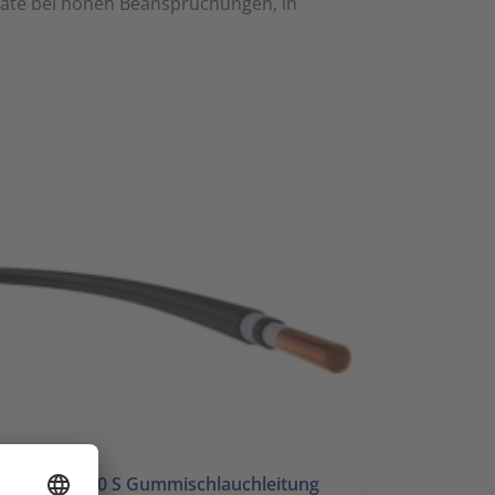
räte bei hohen Beanspruchungen, in
verse
7RN-F 1x300 S Gummischlauchleitung