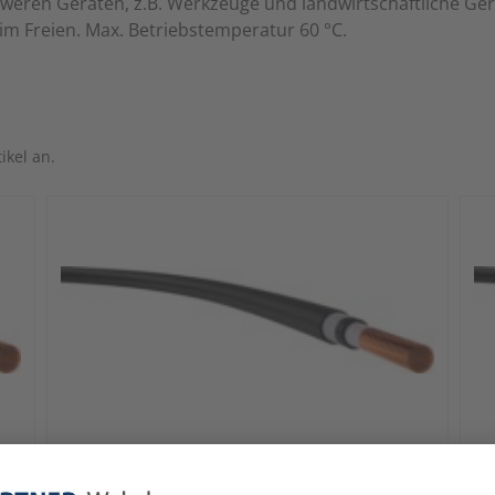
eren Geräten, z.B. Werkzeuge und landwirtschaftliche Ge
m Freien. Max. Betriebstemperatur 60 °C.
ikel an.
Diverse
Di
H07RN-F 1x240 S Gummischlauchleitung
H0