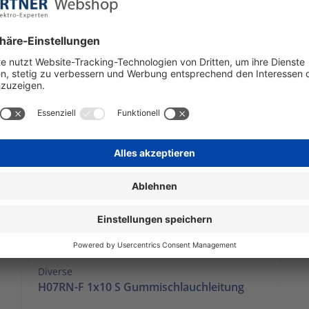
sofort verfügbar
€ 55,47
€ 
1 Meter | 55,47 € / Meter
inkl. Mwst. zzgl. Versandkosten
ink
In den Warenkorb
I
Diverse
H07RN-F 1x10 S Gummischlauchleitung