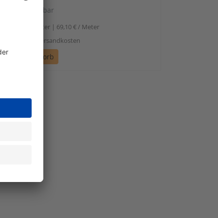
sofort verfügbar
69,10
1 Meter | 69,10 € / Meter
l. Mwst. zzgl. Versandkosten
n den Warenkorb