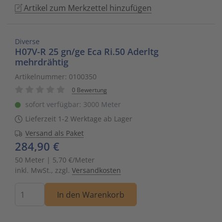
Artikel zum Merkzettel hinzufügen
to
Schalt- und Steuerungstechnik
20
Mobile L
Klingela
Raumhei
Messumfo
weitere 
Phasen-
Leitern/
go
to
Schaltermaterial
9
Sicherhe
Klinikruf
Raumtem
Motorst
Schaltsc
Löt- und
Diverse
the
H07V-R 25 gn/ge Eca Ri.50 Aderltg
selected
mehrdrähtig
SmartHome & Gebäudeautomatisierung
3
Zubehör 
Kupfer 
Tür-/Tor
Physikal
Schrank
Maschin
search
Artikelnummer: 0100350
result.
Verteiler & Schutzschaltgeräte
17
LWL Ans
Ventilat
Position
Sicherun
Maschin
0 Bewertung
Touch
sofort verfügbar: 3000 Meter
device
Weitere Sortimente
7
Schrank
Warmwas
Relais
Steckbau
Mess- un
users
Lieferzeit 1-2 Werktage ab Lager
can
Versand als Paket
Werkzeuge & Arbeitsschutz
14
Schranks
Zentrals
Schalter
Überspa
Werkzeu
use
284,90 €
touch
50 Meter | 5,70 €/Meter
Stecker/
Zubehör 
Schaltuh
Verteiler
and
inkl. MwSt., zzgl.
Versandkosten
swipe
Telefon-
Schütze
Verteile
Menge
gestures.
In den Warenkorb
Telefone
Sensor-A
Wand-/S