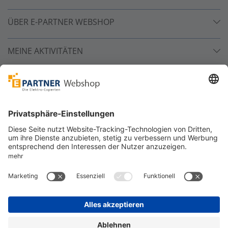
ÜBER E-PARTNER WEBSHOP
MEINE AKTIVITÄTEN
Unsere Zahlarten
Versandpartner
Sicher bestellen
*
alle Preise inkl. 19% MwSt. und zzgl. Service- und
Versandkosten.
©
One4Business Solutions GmbH
Datenschutz
Cookie-Richtlinie
Barrierefreiheitserklärung