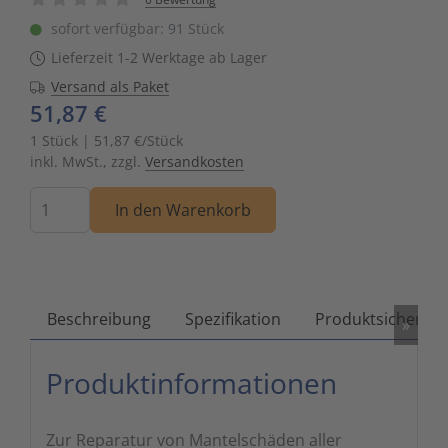
Zutritts
Signalge
sofort verfügbar: 91 Stück
Lieferzeit 1-2 Werktage ab Lager
Stromve
Versand als Paket
51,87 €
Überwac
1 Stück | 51,87 €/Stück
inkl. MwSt., zzgl.
Versandkosten
Menge
In den Warenkorb
Beschreibung
Spezifikation
Produktsicherhei
»
Produktinformationen
Zur Reparatur von Mantelschäden aller