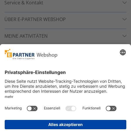
Service & Kontakt
ÜBER E-PARTNER WEBSHOP
MEINE AKTIVITÄTEN
Unsere Zahlarten
Versandpartner
Sicher bestellen
*
alle Preise inkl. 19% MwSt. und zzgl. Service- und
Versandkosten.
©
One4Business Solutions GmbH