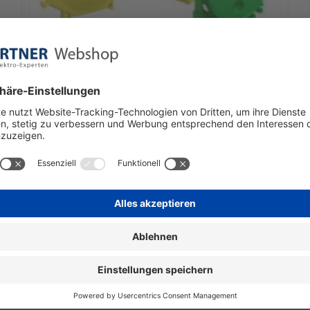
Kaiser
Ka
60-
Gerätedose 2-tlg.EB-Öffn.D=60mm 1255-01
Ge
Öf
sofort verfügbar
€ 1,94
€ 
1 Stück | 1,94 € / Stück
inkl. Mwst. zzgl. Versandkosten
ink
In den Warenkorb
I