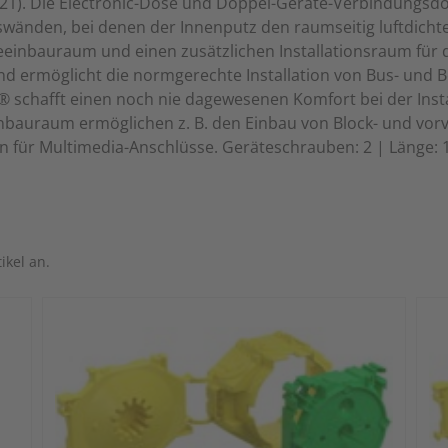
8-21). Die Electronic-Dose und Doppel-Geräte-Verbindungsd
kswänden, bei denen der Innenputz den raumseitig luftdichte
inbauraum und einen zusätzlichen Installationsraum für di
d ermöglicht die normgerechte Installation von Bus- und B
chafft einen noch nie dagewesenen Komfort bei der Insta
inbauraum ermöglichen z. B. den Einbau von Block- und vor
n für Multimedia-Anschlüsse. Geräteschrauben: 2 | Länge: 
ikel an.