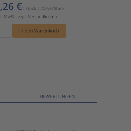
,26 €
Schalt- und Steuerungstechnik
20
1 Stück | 7,26 €/Stück
kl. MwSt., zzgl.
Versandkosten
Schaltermaterial
9
nge
In den Warenkorb
SmartHome & Gebäudeautomatisierung
3
Verteiler & Schutzschaltgeräte
17
Weitere Sortimente
7
Werkzeuge & Arbeitsschutz
14
BEWERTUNGEN