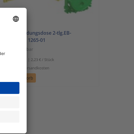
iser
räte-Verbindungsdose 2-tlg.EB-
fn.D=60mm 1265-01
sofort verfügbar
2,23
1 Stück | 2,23 € / Stück
l. Mwst. zzgl. Versandkosten
n den Warenkorb