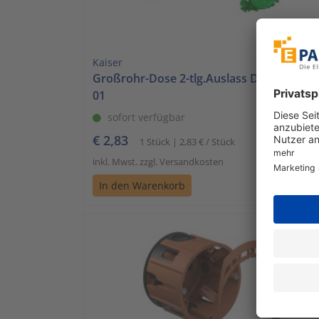
Kaiser
Großrohr-Dose 2-tlg.Auslass D=60mm 12
01
sofort verfügbar
€ 2,83
1 Stück | 2,83 € / Stück
inkl. Mwst. zzgl. Versandkosten
In den Warenkorb