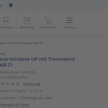
m
Menü
Startseite
Anmelden
Merkzettel
Warenkorb
Produkte
Beleuchtung
11
Datennetzwerk & Kommunikation
18
cdose UP mit Trennwand 1068-21
iser
Erneuerbare Energie & E-Mobility
4
lectronicdose UP mit Trennwand
068-21
Installationsmaterial
5
tikelnummer: 0312032
N 4013456537422
Kabel & Leitungen
8
0 Bewertung
Konsumgüter
4
sofort verfügbar: 11 Stück
Lieferzeit 1-2 Werktage ab Lager
Raumklima & Haustechnik
15
Versand als Paket