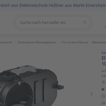
tiert von
Elektrotechnik Hüßner
aus Markt Einershei
Suchen
Suche nach Hersteller etc.
Use
the
up
smaterial
Einbaudosen/Abzweigkästen
Für trockene Räume
Electroni
and
Ka
down
E
arrows
1
to
select
Ar
EA
a
result.
Press
enter
to
go